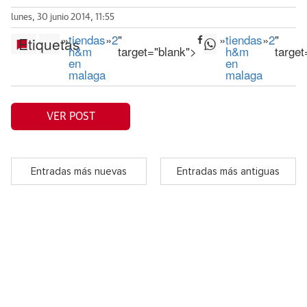
lunes, 30 junio 2014, 11:55
»
tiendas
»
2
"
»
tiendas
»
2
"
Etiquetas
h&m
target="blank">
h&m
target
en
en
malaga
malaga
VER POST
Entradas más nuevas
Entradas más antiguas