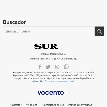
Buscador
© Prensa Malagueña, S.A.
Domicilio social en Málaga, Av. Dr. Marañón, 48.
En lo posible, para la resolución de litigios en línea en materia de consumo conforme
Reglamento (UE) 524/2013, se buscará la posibilidad que la Comisión Europea facilita
como plataforma de resolución de litigios en línea y que se encuentra disponible en el
enlace
https://ec.europa.eu/consumers/odr
.
Contactar
Aviso legal
Condiciones de uso
Política de privacidad