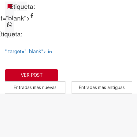
Etiqueta:
et="blank">
tiqueta:
" target="_blank">
VER POST
Entradas más nuevas
Entradas más antiguas