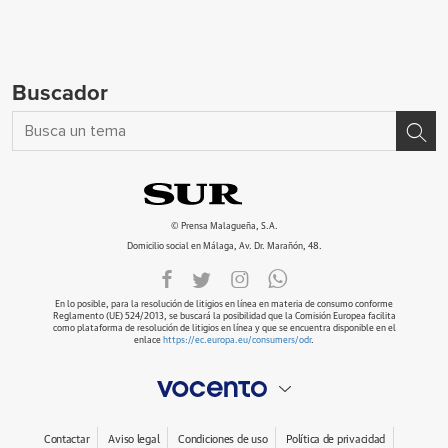
Buscador
© Prensa Malagueña, S.A.
Domicilio social en Málaga, Av. Dr. Marañón, 48.
En lo posible, para la resolución de litigios en línea en materia de consumo conforme
Reglamento (UE) 524/2013, se buscará la posibilidad que la Comisión Europea facilita
como plataforma de resolución de litigios en línea y que se encuentra disponible en el
enlace
https://ec.europa.eu/consumers/odr
.
Contactar
Aviso legal
Condiciones de uso
Política de privacidad