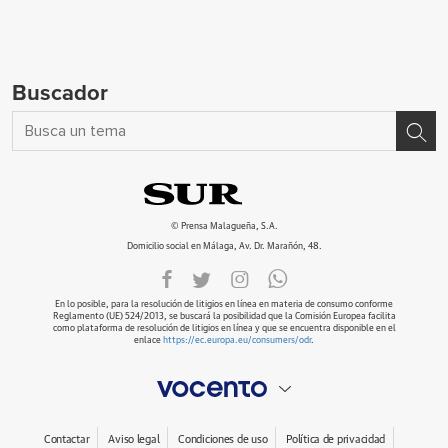
Buscador
© Prensa Malagueña, S.A.
Domicilio social en Málaga, Av. Dr. Marañón, 48.
En lo posible, para la resolución de litigios en línea en materia de consumo conforme
Reglamento (UE) 524/2013, se buscará la posibilidad que la Comisión Europea facilita
como plataforma de resolución de litigios en línea y que se encuentra disponible en el
enlace
https://ec.europa.eu/consumers/odr
.
Contactar
Aviso legal
Condiciones de uso
Política de privacidad