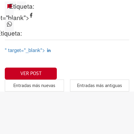
Etiqueta:
et="blank">
tiqueta:
" target="_blank">
VER POST
Entradas más nuevas
Entradas más antiguas