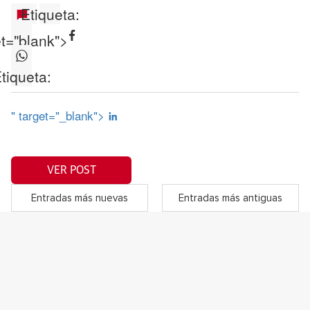
Etiqueta:
et="blank">
tiqueta:
" target="_blank">
VER POST
Entradas más nuevas
Entradas más antiguas