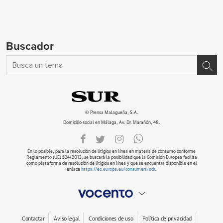
Buscador
© Prensa Malagueña, S.A.
Domicilio social en Málaga, Av. Dr. Marañón, 48.
En lo posible, para la resolución de litigios en línea en materia de consumo conforme
Reglamento (UE) 524/2013, se buscará la posibilidad que la Comisión Europea facilita
como plataforma de resolución de litigios en línea y que se encuentra disponible en el
enlace
https://ec.europa.eu/consumers/odr
.
Contactar
Aviso legal
Condiciones de uso
Política de privacidad