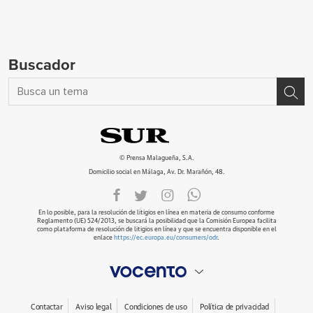
Buscador
© Prensa Malagueña, S.A.
Domicilio social en Málaga, Av. Dr. Marañón, 48.
En lo posible, para la resolución de litigios en línea en materia de consumo conforme
Reglamento (UE) 524/2013, se buscará la posibilidad que la Comisión Europea facilita
como plataforma de resolución de litigios en línea y que se encuentra disponible en el
enlace
https://ec.europa.eu/consumers/odr
.
Contactar
Aviso legal
Condiciones de uso
Política de privacidad