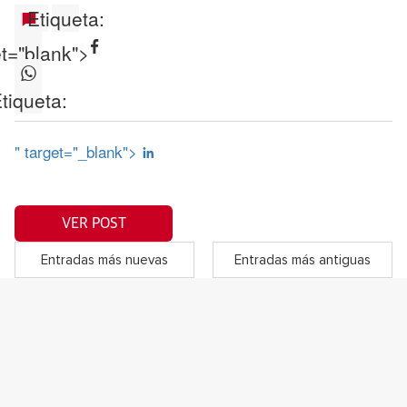
Etiqueta:
et="blank">
tiqueta:
" target="_blank">
VER POST
Entradas más nuevas
Entradas más antiguas