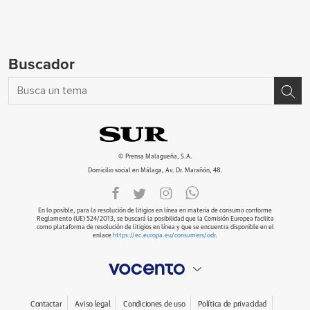
Buscador
© Prensa Malagueña, S.A.
Domicilio social en Málaga, Av. Dr. Marañón, 48.
En lo posible, para la resolución de litigios en línea en materia de consumo conforme
Reglamento (UE) 524/2013, se buscará la posibilidad que la Comisión Europea facilita
como plataforma de resolución de litigios en línea y que se encuentra disponible en el
enlace
https://ec.europa.eu/consumers/odr
.
Contactar
Aviso legal
Condiciones de uso
Política de privacidad