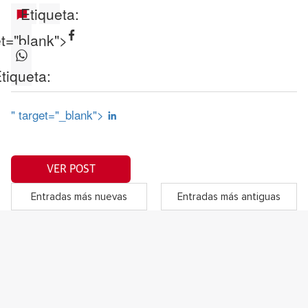
Etiqueta:
et="blank">
tiqueta:
" target="_blank">
VER POST
Entradas más nuevas
Entradas más antiguas