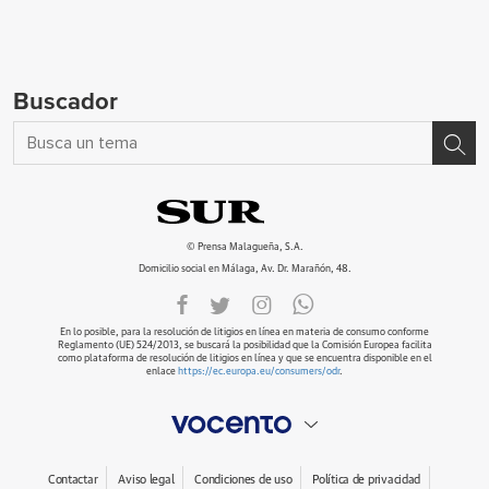
Buscador
© Prensa Malagueña, S.A.
Domicilio social en Málaga, Av. Dr. Marañón, 48.
En lo posible, para la resolución de litigios en línea en materia de consumo conforme
Reglamento (UE) 524/2013, se buscará la posibilidad que la Comisión Europea facilita
como plataforma de resolución de litigios en línea y que se encuentra disponible en el
enlace
https://ec.europa.eu/consumers/odr
.
Contactar
Aviso legal
Condiciones de uso
Política de privacidad