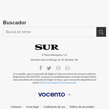
Buscador
© Prensa Malagueña, S.A.
Domicilio social en Málaga, Av. Dr. Marañón, 48.
En lo posible, para la resolución de litigios en línea en materia de consumo conforme
Reglamento (UE) 524/2013, se buscará la posibilidad que la Comisión Europea facilita
como plataforma de resolución de litigios en línea y que se encuentra disponible en el
enlace
https://ec.europa.eu/consumers/odr
.
Contactar
Aviso legal
Condiciones de uso
Política de privacidad