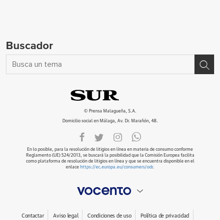
Buscador
© Prensa Malagueña, S.A.
Domicilio social en Málaga, Av. Dr. Marañón, 48.
En lo posible, para la resolución de litigios en línea en materia de consumo conforme
Reglamento (UE) 524/2013, se buscará la posibilidad que la Comisión Europea facilita
como plataforma de resolución de litigios en línea y que se encuentra disponible en el
enlace
https://ec.europa.eu/consumers/odr
.
Contactar
Aviso legal
Condiciones de uso
Política de privacidad