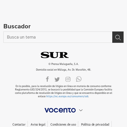
Buscador
© Prensa Malagueña, S.A.
Domicilio social en Málaga, Av. Dr. Marañón, 48.
En lo posible, para la resolución de litigios en línea en materia de consumo conforme
Reglamento (UE) 524/2013, se buscará la posibilidad que la Comisión Europea facilita
como plataforma de resolución de litigios en línea y que se encuentra disponible en el
enlace
https://ec.europa.eu/consumers/odr
.
Contactar
Aviso legal
Condiciones de uso
Política de privacidad