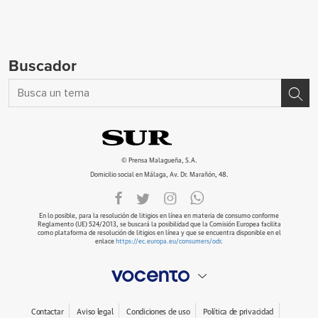
Buscador
© Prensa Malagueña, S.A.
Domicilio social en Málaga, Av. Dr. Marañón, 48.
En lo posible, para la resolución de litigios en línea en materia de consumo conforme
Reglamento (UE) 524/2013, se buscará la posibilidad que la Comisión Europea facilita
como plataforma de resolución de litigios en línea y que se encuentra disponible en el
enlace
https://ec.europa.eu/consumers/odr
.
Contactar
Aviso legal
Condiciones de uso
Política de privacidad