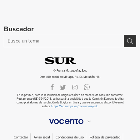
Buscador
© Prensa Malagueña, S.A.
Domicilio social en Málaga, Av. Dr. Marañón, 48.
En lo posible, para la resolución de litigios en línea en materia de consumo conforme
Reglamento (UE) 524/2013, se buscará la posibilidad que la Comisión Europea facilita
como plataforma de resolución de litigios en línea y que se encuentra disponible en el
enlace
https://ec.europa.eu/consumers/odr
.
Contactar
Aviso legal
Condiciones de uso
Política de privacidad