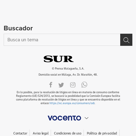
Buscador
© Prensa Malagueña, S.A.
Domicilio social en Málaga, Av. Dr. Marañón, 48.
En lo posible, para la resolución de litigios en línea en materia de consumo conforme
Reglamento (UE) 524/2013, se buscará la posibilidad que la Comisión Europea facilita
como plataforma de resolución de litigios en línea y que se encuentra disponible en el
enlace
https://ec.europa.eu/consumers/odr
.
Contactar
Aviso legal
Condiciones de uso
Política de privacidad