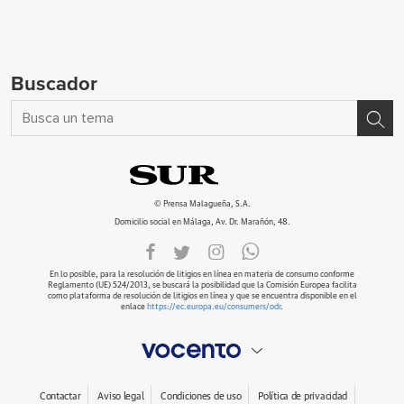
Buscador
© Prensa Malagueña, S.A.
Domicilio social en Málaga, Av. Dr. Marañón, 48.
En lo posible, para la resolución de litigios en línea en materia de consumo conforme
Reglamento (UE) 524/2013, se buscará la posibilidad que la Comisión Europea facilita
como plataforma de resolución de litigios en línea y que se encuentra disponible en el
enlace
https://ec.europa.eu/consumers/odr
.
Contactar
Aviso legal
Condiciones de uso
Política de privacidad