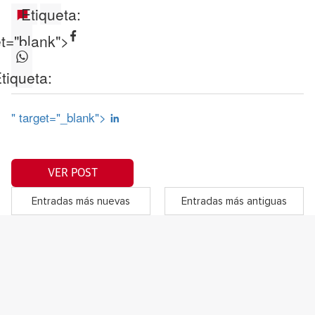
Etiqueta:
et="blank">
tiqueta:
" target="_blank">
VER POST
Entradas más nuevas
Entradas más antiguas