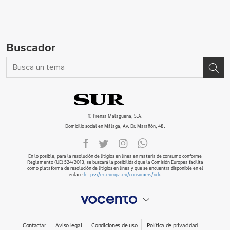
Buscador
© Prensa Malagueña, S.A.
Domicilio social en Málaga, Av. Dr. Marañón, 48.
En lo posible, para la resolución de litigios en línea en materia de consumo conforme
Reglamento (UE) 524/2013, se buscará la posibilidad que la Comisión Europea facilita
como plataforma de resolución de litigios en línea y que se encuentra disponible en el
enlace
https://ec.europa.eu/consumers/odr
.
Contactar
Aviso legal
Condiciones de uso
Política de privacidad