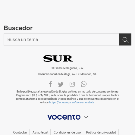
Buscador
© Prensa Malagueña, S.A.
Domicilio social en Málaga, Av. Dr. Marañón, 48.
En lo posible, para la resolución de litigios en línea en materia de consumo conforme
Reglamento (UE) 524/2013, se buscará la posibilidad que la Comisión Europea facilita
como plataforma de resolución de litigios en línea y que se encuentra disponible en el
enlace
https://ec.europa.eu/consumers/odr
.
Contactar
Aviso legal
Condiciones de uso
Política de privacidad