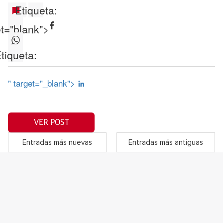
Etiqueta:
et="blank">
tiqueta:
" target="_blank">
VER POST
Entradas más nuevas
Entradas más antiguas