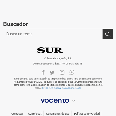
Buscador
© Prensa Malagueña, S.A.
Domicilio social en Málaga, Av. Dr. Marañón, 48.
En lo posible, para la resolución de litigios en línea en materia de consumo conforme
Reglamento (UE) 524/2013, se buscará la posibilidad que la Comisión Europea facilita
como plataforma de resolución de litigios en línea y que se encuentra disponible en el
enlace
https://ec.europa.eu/consumers/odr
.
Contactar
Aviso legal
Condiciones de uso
Política de privacidad