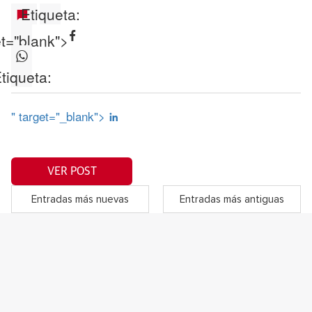
Etiqueta:
et="blank">
tiqueta:
" target="_blank">
VER POST
Entradas más nuevas
Entradas más antiguas