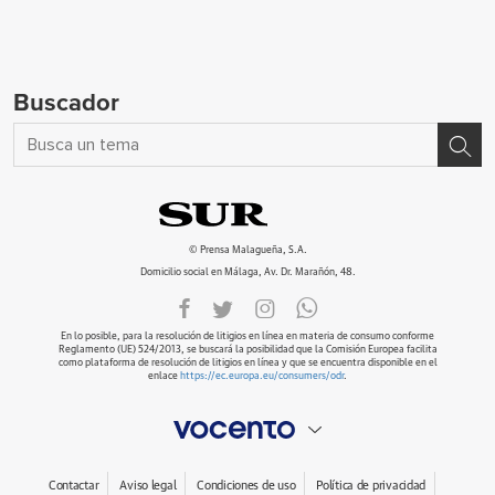
Buscador
© Prensa Malagueña, S.A.
Domicilio social en Málaga, Av. Dr. Marañón, 48.
En lo posible, para la resolución de litigios en línea en materia de consumo conforme
Reglamento (UE) 524/2013, se buscará la posibilidad que la Comisión Europea facilita
como plataforma de resolución de litigios en línea y que se encuentra disponible en el
enlace
https://ec.europa.eu/consumers/odr
.
Contactar
Aviso legal
Condiciones de uso
Política de privacidad