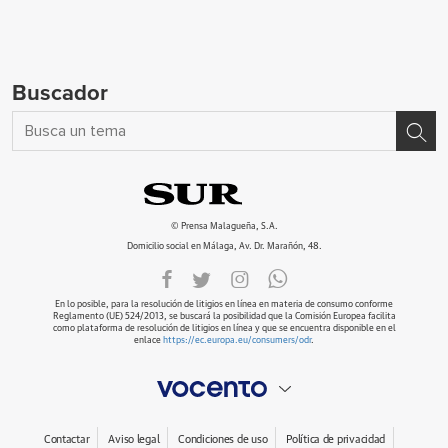
Buscador
© Prensa Malagueña, S.A.
Domicilio social en Málaga, Av. Dr. Marañón, 48.
En lo posible, para la resolución de litigios en línea en materia de consumo conforme
Reglamento (UE) 524/2013, se buscará la posibilidad que la Comisión Europea facilita
como plataforma de resolución de litigios en línea y que se encuentra disponible en el
enlace
https://ec.europa.eu/consumers/odr
.
Contactar
Aviso legal
Condiciones de uso
Política de privacidad