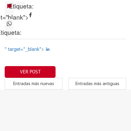
Etiqueta:
et="blank">
tiqueta:
" target="_blank">
VER POST
Entradas más nuevas
Entradas más antiguas