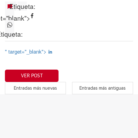
Etiqueta:
et="blank">
tiqueta:
" target="_blank">
VER POST
Entradas más nuevas
Entradas más antiguas