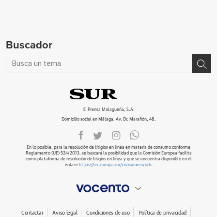
Buscador
© Prensa Malagueña, S.A.
Domicilio social en Málaga, Av. Dr. Marañón, 48.
En lo posible, para la resolución de litigios en línea en materia de consumo conforme
Reglamento (UE) 524/2013, se buscará la posibilidad que la Comisión Europea facilita
como plataforma de resolución de litigios en línea y que se encuentra disponible en el
enlace
https://ec.europa.eu/consumers/odr
.
Contactar
Aviso legal
Condiciones de uso
Política de privacidad