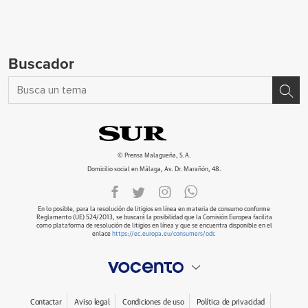
Buscador
© Prensa Malagueña, S.A.
Domicilio social en Málaga, Av. Dr. Marañón, 48.
En lo posible, para la resolución de litigios en línea en materia de consumo conforme
Reglamento (UE) 524/2013, se buscará la posibilidad que la Comisión Europea facilita
como plataforma de resolución de litigios en línea y que se encuentra disponible en el
enlace
https://ec.europa.eu/consumers/odr
.
Contactar
Aviso legal
Condiciones de uso
Política de privacidad