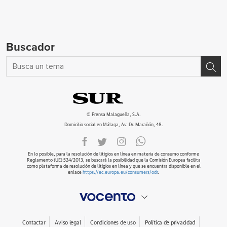
Buscador
© Prensa Malagueña, S.A.
Domicilio social en Málaga, Av. Dr. Marañón, 48.
En lo posible, para la resolución de litigios en línea en materia de consumo conforme
Reglamento (UE) 524/2013, se buscará la posibilidad que la Comisión Europea facilita
como plataforma de resolución de litigios en línea y que se encuentra disponible en el
enlace
https://ec.europa.eu/consumers/odr
.
Contactar
Aviso legal
Condiciones de uso
Política de privacidad