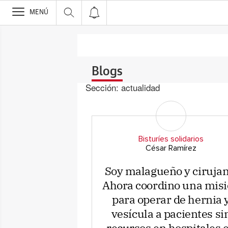
>
MENÚ
Blogs
Sección:
actualidad
Bisturíes solidarios
César Ramírez
Soy malagueño y cirujan
Ahora coordino una mis
para operar de hernia 
vesícula a pacientes si
recursos en hospitales 