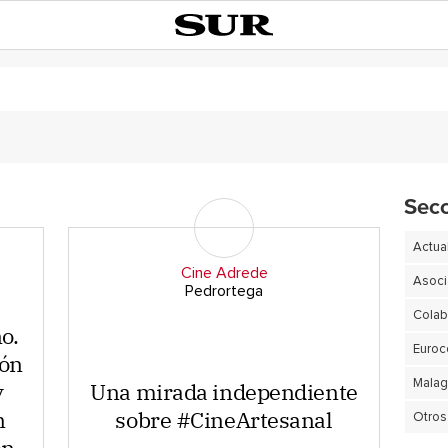
Sec
Actua
Cine Adrede
Asoci
Pedrortega
o.
Euro
ión
y
Una mirada independiente
n
sobre #CineArtesanal
Otros
en