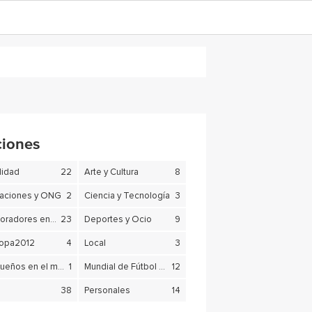
ciones
lidad
22
Arte y Cultura
8
aciones y ONG
2
Ciencia y Tecnología
3
Colaboradores en SUR.es
23
Deportes y Ocio
9
copa2012
4
Local
3
Malagueños en el mundo
1
Mundial de Fútbol Brasil 2014
12
38
Personales
14