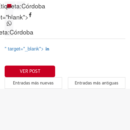
tiqueta:
Córdoba
et="blank">
eta:
Córdoba
" target="_blank">
VER POST
Entradas más nuevas
Entradas más antiguas