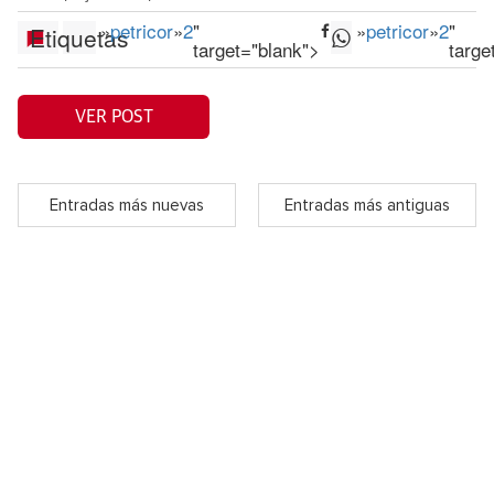
»
petricor
»
2
"
»
petricor
»
2
"
Etiquetas
target="blank">
targe
VER POST
Entradas más nuevas
Entradas más antiguas