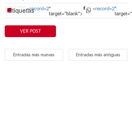
»
record
»
2
"
»
record
»
2
"
Etiquetas
target="blank">
target=
VER POST
Entradas más nuevas
Entradas más antiguas