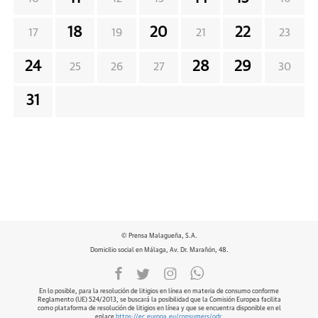
18
20
22
17
19
21
23
24
28
29
25
26
27
30
31
© Prensa Malagueña, S.A.
Domicilio social en Málaga, Av. Dr. Marañón, 48.
En lo posible, para la resolución de litigios en línea en materia de consumo conforme
Reglamento (UE) 524/2013, se buscará la posibilidad que la Comisión Europea facilita
como plataforma de resolución de litigios en línea y que se encuentra disponible en el
enlace
https://ec.europa.eu/consumers/odr
.