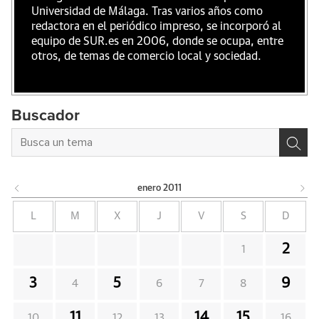
Universidad de Málaga. Tras varios años como
redactora en el periódico impreso, se incorporó al
equipo de SUR.es en 2006, donde se ocupa, entre
otros, de temas de comercio local y sociedad.
Buscador
enero
2011
L
M
X
J
V
S
D
2
1
3
5
9
4
6
7
8
11
14
15
10
12
13
16