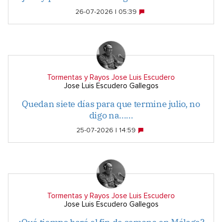
26-07-2026 | 05:39
Tormentas y Rayos Jose Luis Escudero
Jose Luis Escudero Gallegos
Quedan siete días para que termine julio, no
digo na......
25-07-2026 | 14:59
Tormentas y Rayos Jose Luis Escudero
Jose Luis Escudero Gallegos