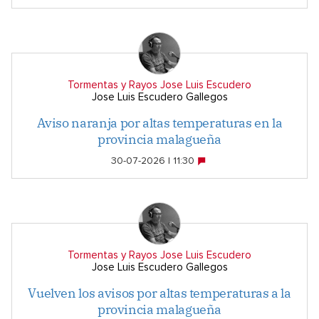
Tormentas y Rayos Jose Luis Escudero
Jose Luis Escudero Gallegos
Aviso naranja por altas temperaturas en la
provincia malagueña
30-07-2026 | 11:30
Tormentas y Rayos Jose Luis Escudero
Jose Luis Escudero Gallegos
Vuelven los avisos por altas temperaturas a la
provincia malagueña