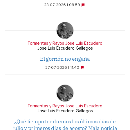
28-07-2026 | 09:59
Tormentas y Rayos Jose Luis Escudero
Jose Luis Escudero Gallegos
El gorrión no engaña
27-07-2026 | 11:40
Tormentas y Rayos Jose Luis Escudero
Jose Luis Escudero Gallegos
¿Qué tiempo tendremos los últimos días de
julio y primeros días de agosto? Mala noticia