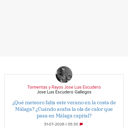
Tormentas y Rayos Jose Luis Escudero
Jose Luis Escudero Gallegos
¿Qué meteoro falta este verano en la costa de
Málaga? ¿Cuándo acaba la ola de calor que
pasa en Málaga capital?
31-07-2026 | 05:30