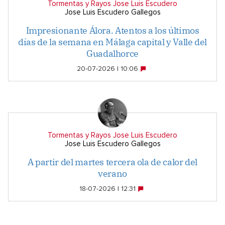
Tormentas y Rayos Jose Luis Escudero
Jose Luis Escudero Gallegos
Impresionante Álora. Atentos a los últimos
días de la semana en Málaga capital y Valle del
Guadalhorce
20-07-2026 | 10:06
Tormentas y Rayos Jose Luis Escudero
Jose Luis Escudero Gallegos
A partir del martes tercera ola de calor del
verano
18-07-2026 | 12:31