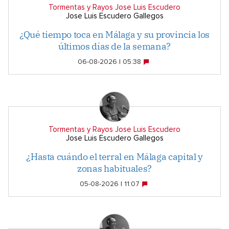
Tormentas y Rayos Jose Luis Escudero
Jose Luis Escudero Gallegos
¿Qué tiempo toca en Málaga y su provincia los
últimos días de la semana?
06-08-2026 | 05:38
Tormentas y Rayos Jose Luis Escudero
Jose Luis Escudero Gallegos
¿Hasta cuándo el terral en Málaga capital y
zonas habituales?
05-08-2026 | 11:07