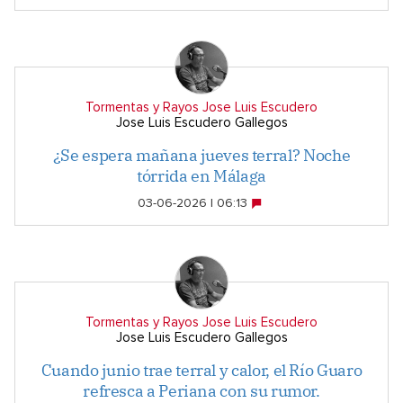
Tormentas y Rayos Jose Luis Escudero
Jose Luis Escudero Gallegos
¿Se espera mañana jueves terral? Noche
tórrida en Málaga
03-06-2026 | 06:13
Tormentas y Rayos Jose Luis Escudero
Jose Luis Escudero Gallegos
Cuando junio trae terral y calor, el Río Guaro
refresca a Periana con su rumor.