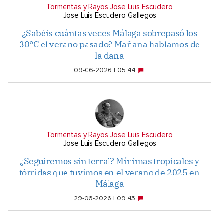
Tormentas y Rayos Jose Luis Escudero
Jose Luis Escudero Gallegos
¿Sabéis cuántas veces Málaga sobrepasó los
30°C el verano pasado? Mañana hablamos de
la dana
09-06-2026 | 05:44
Tormentas y Rayos Jose Luis Escudero
Jose Luis Escudero Gallegos
¿Seguiremos sin terral? Mínimas tropicales y
tórridas que tuvimos en el verano de 2025 en
Málaga
29-06-2026 | 09:43