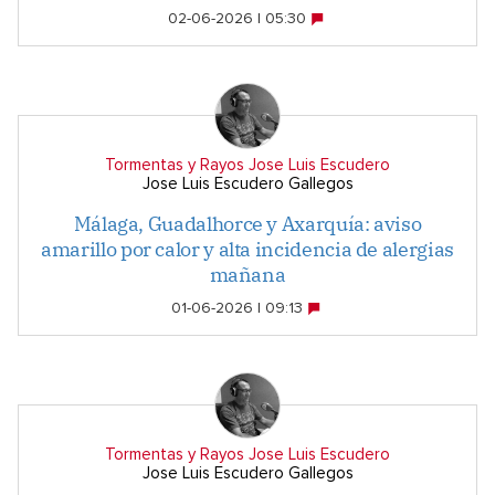
02-06-2026 | 05:30
Tormentas y Rayos Jose Luis Escudero
Jose Luis Escudero Gallegos
Málaga, Guadalhorce y Axarquía: aviso
amarillo por calor y alta incidencia de alergias
mañana
01-06-2026 | 09:13
Tormentas y Rayos Jose Luis Escudero
Jose Luis Escudero Gallegos