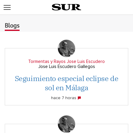
>
Blogs
Tormentas y Rayos Jose Luis Escudero
Jose Luis Escudero Gallegos
Seguimiento especial eclipse de
sol en Málaga
hace 7 horas