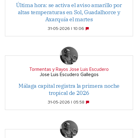
Última hora: se activa el aviso amarillo por
altas temperaturas en Sol, Guadalhorce y
Axarquía el martes
31-05-2026 | 10:06
Tormentas y Rayos Jose Luis Escudero
Jose Luis Escudero Gallegos
Málaga capital registra la primera noche
tropical de 2026
31-05-2026 | 05:58