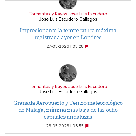
Tormentas y Rayos Jose Luis Escudero
Jose Luis Escudero Gallegos
Impresionante la temperatura máxima
registrada ayer en Londres
27-05-2026 | 05:28
Tormentas y Rayos Jose Luis Escudero
Jose Luis Escudero Gallegos
Granada Aeropuerto y Centro meteorológico
de Málaga, mínima más baja de las ocho
capitales andaluzas
26-05-2026 | 06:55