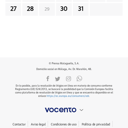
27
28
30
31
29
© Prensa Malagueña, S.A.
Domicilio social en Málaga, Av. Dr. Marañón, 48.
En lo posible, para la resolución de litigios en línea en materia de consumo conforme
Reglamento (UE) 524/2013, se buscará la posibilidad que la Comisión Europea facilita
como plataforma de resolución de litigios en línea y que se encuentra disponible en el
enlace
https://ec.europa.eu/consumers/odr
.
Contactar
Aviso legal
Condiciones de uso
Política de privacidad