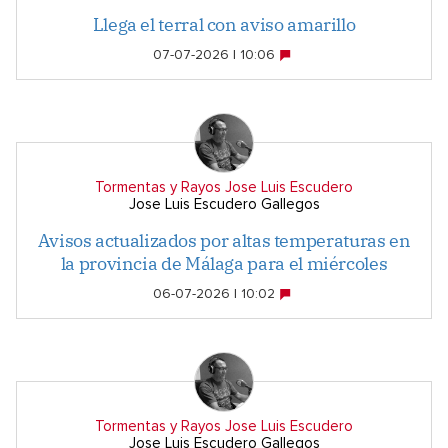
Llega el terral con aviso amarillo
07-07-2026 | 10:06
Tormentas y Rayos Jose Luis Escudero
Jose Luis Escudero Gallegos
Avisos actualizados por altas temperaturas en
la provincia de Málaga para el miércoles
06-07-2026 | 10:02
Tormentas y Rayos Jose Luis Escudero
Jose Luis Escudero Gallegos