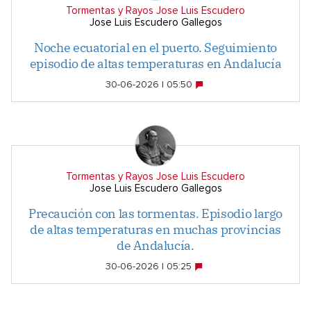
Tormentas y Rayos Jose Luis Escudero
Jose Luis Escudero Gallegos
Noche ecuatorial en el puerto. Seguimiento
episodio de altas temperaturas en Andalucía
30-06-2026 | 05:50
Tormentas y Rayos Jose Luis Escudero
Jose Luis Escudero Gallegos
Precaución con las tormentas. Episodio largo
de altas temperaturas en muchas provincias
de Andalucía.
30-06-2026 | 05:25