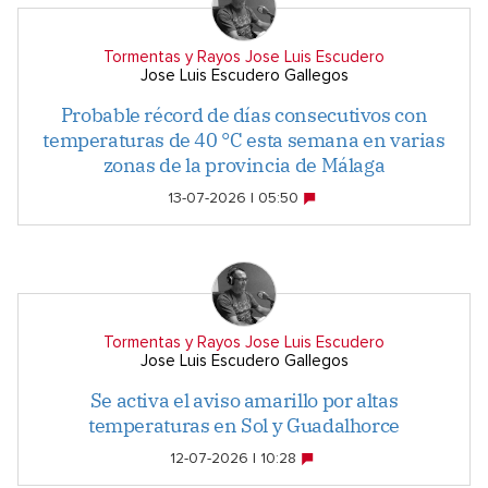
Tormentas y Rayos Jose Luis Escudero
Jose Luis Escudero Gallegos
Probable récord de días consecutivos con
temperaturas de 40 °C esta semana en varias
zonas de la provincia de Málaga
13-07-2026 | 05:50
Tormentas y Rayos Jose Luis Escudero
Jose Luis Escudero Gallegos
Se activa el aviso amarillo por altas
temperaturas en Sol y Guadalhorce
12-07-2026 | 10:28