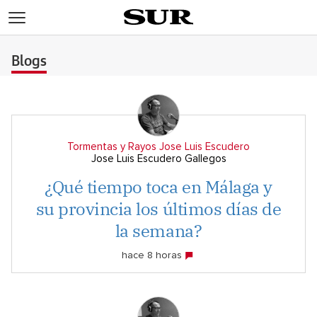
>
Blogs
Tormentas y Rayos Jose Luis Escudero
Jose Luis Escudero Gallegos
¿Qué tiempo toca en Málaga y
su provincia los últimos días de
la semana?
hace 8 horas