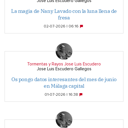
Jose Luis Escudero Gallegos
La magia de Nany Lavado con la luna llena de
fresa
02-07-2026 | 06:16
Tormentas y Rayos Jose Luis Escudero
Jose Luis Escudero Gallegos
Os pongo datos interesantes del mes de junio
en Málaga capital
01-07-2026 | 16:38