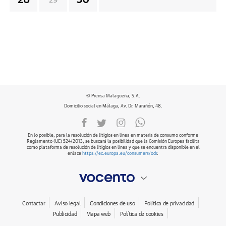
28
30
29
© Prensa Malagueña, S.A.
Domicilio social en Málaga, Av. Dr. Marañón, 48.
En lo posible, para la resolución de litigios en línea en materia de consumo conforme
Reglamento (UE) 524/2013, se buscará la posibilidad que la Comisión Europea facilita
como plataforma de resolución de litigios en línea y que se encuentra disponible en el
enlace
https://ec.europa.eu/consumers/odr
.
Contactar
Aviso legal
Condiciones de uso
Política de privacidad
Publicidad
Mapa web
Política de cookies