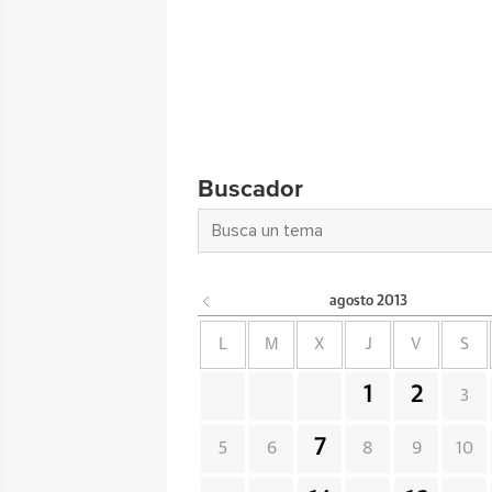
Buscador
agosto
2013
L
M
X
J
V
S
1
2
3
7
5
6
8
9
10