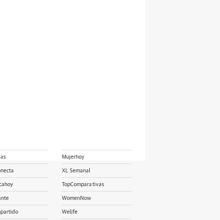
ias
Mujerhoy
onecta
XL Semanal
cahoy
TopComparativas
ante
WomenNow
partido
Welife