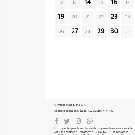
14
16
12
13
15
17
19
23
20
21
22
24
27
29
30
26
28
31
© Prensa Malagueña, S.A.
Domicilio social en Málaga, Av. Dr. Marañón, 48.
En lo posible, para la resolución de litigios en línea en materia de
consumo conforme Reglamento (UE) 524/2013, se buscará la