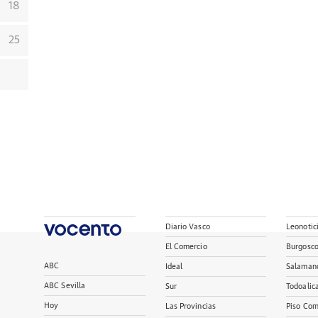
18
25
Diario Vasco
Leonotic
El Comercio
Burgosc
ABC
Ideal
Salaman
ABC Sevilla
Sur
Todoalic
Hoy
Las Provincias
Piso Com