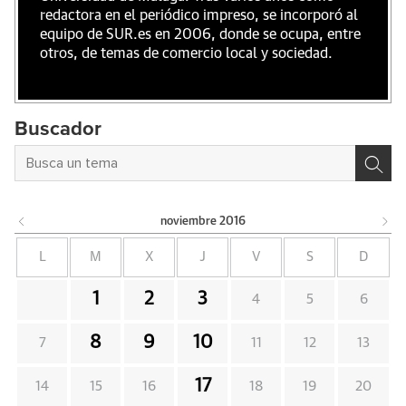
redactora en el periódico impreso, se incorporó al
equipo de SUR.es en 2006, donde se ocupa, entre
otros, de temas de comercio local y sociedad.
Buscador
noviembre
2016
L
M
X
J
V
S
D
1
2
3
4
5
6
8
9
10
7
11
12
13
17
14
15
16
18
19
20