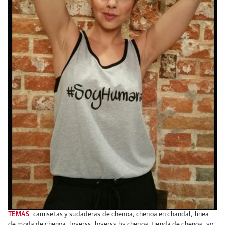
TEMAS
camisetas y sudaderas de chenoa
,
chenoa en chandal
,
linea
de moda de chenoa
,
loverss
,
loverss by chenoa
,
tienda de chenoa
,
yo