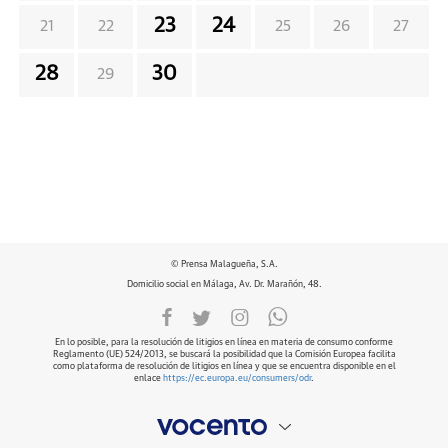
23
24
21
22
25
26
27
28
30
29
© Prensa Malagueña, S.A.
Domicilio social en Málaga, Av. Dr. Marañón, 48.
En lo posible, para la resolución de litigios en línea en materia de consumo conforme
Reglamento (UE) 524/2013, se buscará la posibilidad que la Comisión Europea facilita
como plataforma de resolución de litigios en línea y que se encuentra disponible en el
enlace
https://ec.europa.eu/consumers/odr
.