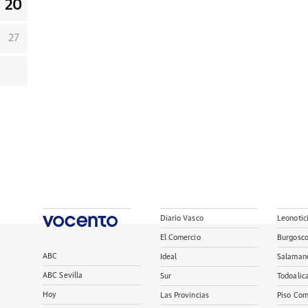
20
27
Diario Vasco
Leonotic
El Comercio
Burgosc
ABC
Ideal
Salaman
ABC Sevilla
Sur
Todoalic
Hoy
Las Provincias
Piso Com