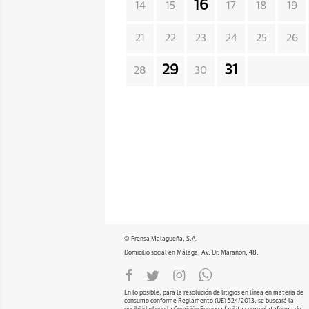
16
14
15
17
18
19
21
22
23
24
25
26
29
31
28
30
© Prensa Malagueña, S.A.
Domicilio social en Málaga, Av. Dr. Marañón, 48.
En lo posible, para la resolución de litigios en línea en materia de
consumo conforme Reglamento (UE) 524/2013, se buscará la