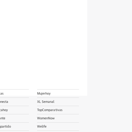
ias
Mujerhoy
onecta
XL Semanal
cahoy
TopComparativas
ante
WomenNow
partido
Welife