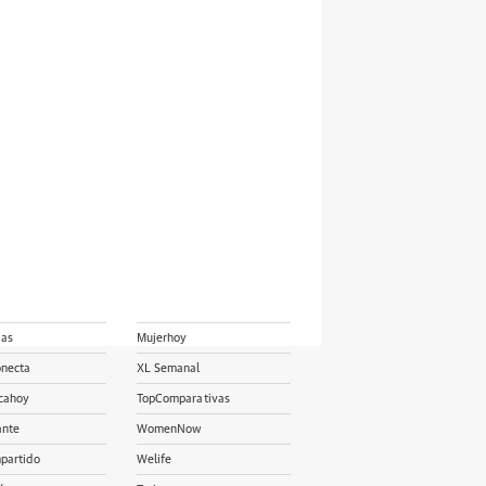
ias
Mujerhoy
onecta
XL Semanal
cahoy
TopComparativas
ante
WomenNow
partido
Welife