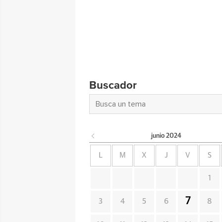
Buscador
junio
2024
L
M
X
J
V
S
1
7
3
4
5
6
8