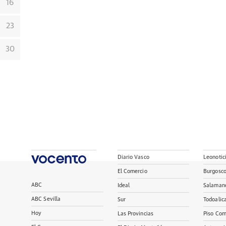
16
23
30
Diario Vasco
Leonotic
El Comercio
Burgosc
ABC
Ideal
Salaman
ABC Sevilla
Sur
Todoalic
Hoy
Las Provincias
Piso Com