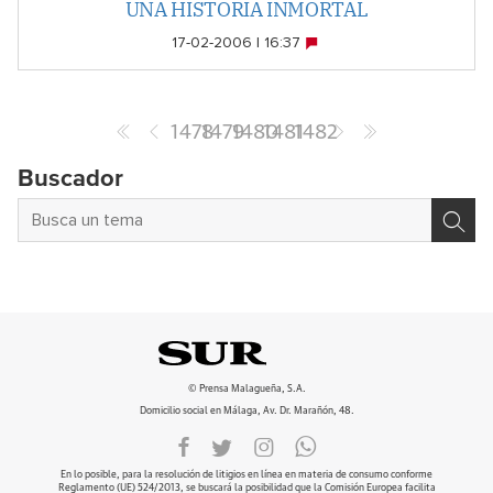
UNA HISTORIA INMORTAL
17-02-2006 | 16:37
1478
1479
1480
1481
1482
Buscador
© Prensa Malagueña, S.A.
Domicilio social en Málaga, Av. Dr. Marañón, 48.
En lo posible, para la resolución de litigios en línea en materia de consumo conforme
Reglamento (UE) 524/2013, se buscará la posibilidad que la Comisión Europea facilita