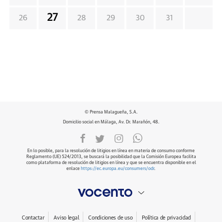
27
26
28
29
30
31
© Prensa Malagueña, S.A.
Domicilio social en Málaga, Av. Dr. Marañón, 48.
En lo posible, para la resolución de litigios en línea en materia de consumo conforme
Reglamento (UE) 524/2013, se buscará la posibilidad que la Comisión Europea facilita
como plataforma de resolución de litigios en línea y que se encuentra disponible en el
enlace
https://ec.europa.eu/consumers/odr
.
Contactar
Aviso legal
Condiciones de uso
Política de privacidad