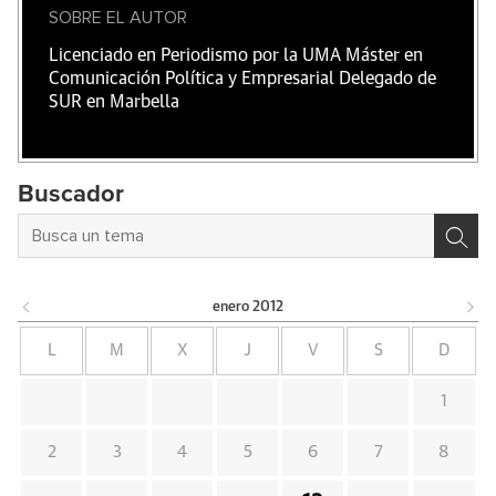
SOBRE EL AUTOR
Licenciado en Periodismo por la UMA Máster en
Comunicación Política y Empresarial Delegado de
SUR en Marbella
Buscador
enero
2012
L
M
X
J
V
S
D
1
2
3
4
5
6
7
8