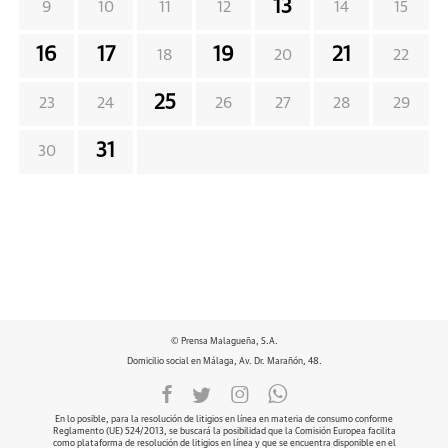
13
9
10
11
12
14
15
16
17
19
21
18
20
22
25
23
24
26
27
28
29
31
30
© Prensa Malagueña, S.A.
Domicilio social en Málaga, Av. Dr. Marañón, 48.
En lo posible, para la resolución de litigios en línea en materia de consumo conforme
Reglamento (UE) 524/2013, se buscará la posibilidad que la Comisión Europea facilita
como plataforma de resolución de litigios en línea y que se encuentra disponible en el