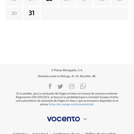
31
30
© Prensa Malagueña, S.A.
Domicilio social en Málaga, Av. Dr. Marañón, 48.
En lo posible, para la resolución de litigios en línea en materia de consumo conforme
Reglamento (UE) 524/2013, se buscará la posibilidad que la Comisión Europea facilita
como plataforma de resolución de litigios en línea y que se encuentra disponible en el
enlace
https://ec.europa.eu/consumers/odr
.