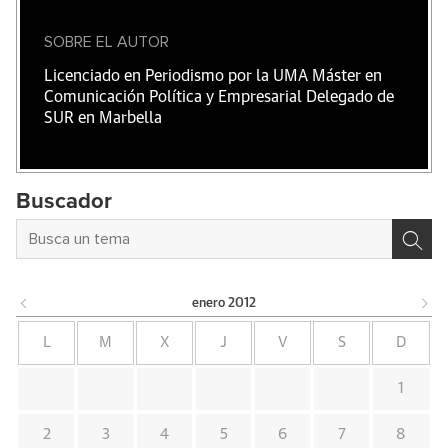
SOBRE EL AUTOR
Licenciado en Periodismo por la UMA Máster en
Comunicación Política y Empresarial Delegado de
SUR en Marbella
Buscador
enero
2012
L
M
X
J
V
S
D
1
2
3
4
5
6
7
8