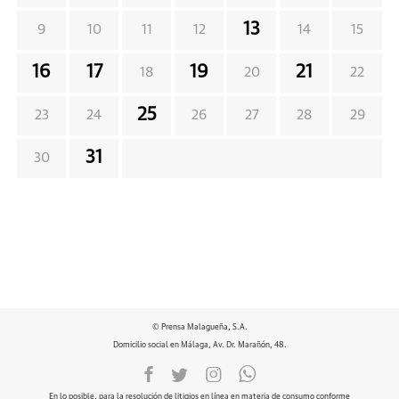
13
9
10
11
12
14
15
16
17
19
21
18
20
22
25
23
24
26
27
28
29
31
30
© Prensa Malagueña, S.A.
Domicilio social en Málaga, Av. Dr. Marañón, 48.
En lo posible, para la resolución de litigios en línea en materia de consumo conforme