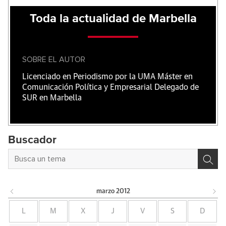
Toda la actualidad de Marbella
SOBRE EL AUTOR
Licenciado en Periodismo por la UMA Máster en
Comunicación Política y Empresarial Delegado de
SUR en Marbella
Buscador
marzo
2012
L
M
X
J
V
S
D