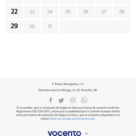
22
23
24
25
26
27
28
29
30
31
© Prensa Malagueña, S.A.
Domicilio social en Málaga, Av. Dr. Marañón, 48.
En lo posible, para la resolución de litigios en línea en materia de consumo conforme
Reglamento (UE) 524/2013, se buscará la posibilidad que la Comisión Europea facilita
como plataforma de resolución de litigios en línea y que se encuentra disponible en el
enlace
https://ec.europa.eu/consumers/odr
.