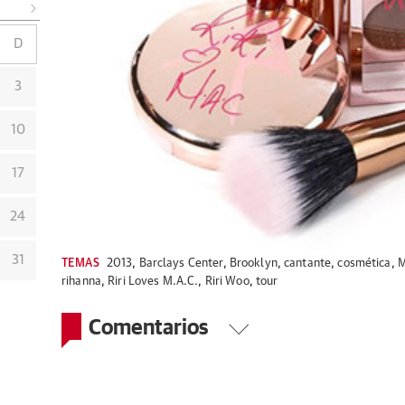
D
3
10
17
24
31
TEMAS
2013
,
Barclays Center
,
Brooklyn
,
cantante
,
cosmética
,
M
rihanna
,
Riri Loves M.A.C.
,
Riri Woo
,
tour
Comentarios