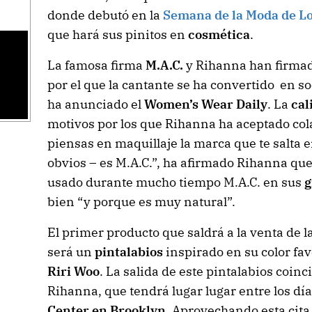
donde debutó en la
Semana de la Moda de L
que hará sus pinitos en
cosmética
.
La famosa firma
M.A.C.
y Rihanna han firmad
por el que la cantante se ha convertido en so
ha anunciado el
Women’s Wear Daily
. La
cal
motivos por los que Rihanna ha aceptado col
piensas en maquillaje la marca que te salta 
obvios – es M.A.C.”, ha afirmado Rihanna qu
usado durante mucho tiempo M.A.C. en sus
g
bien “y porque es muy natural”.
El primer producto que saldrá a la venta de l
será un
pintalabios
inspirado en su color fav
Riri Woo
. La salida de este pintalabios coinci
Rihanna, que tendrá lugar lugar entre los dí
Center en Brooklyn
. Aprovechando esta cita