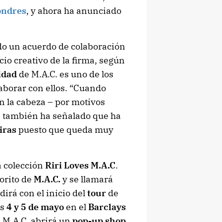
ondres
, y ahora ha anunciado
o un acuerdo de colaboración
cio creativo de la firma, según
idad
de M.A.C. es uno de los
aborar con ellos. “Cuando
en la cabeza – por motivos
e también ha señalado que ha
iras
puesto que queda muy
a colección
Riri Loves M.A.C
.
orito de
M.A.C.
y se llamará
dirá con el inicio del
tour
de
as
4 y 5 de mayo
en el
Barclays
 M.A.C. abrirá un
pop-up shop