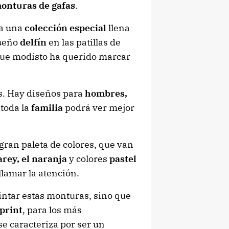
onturas de gafas
.
za una
colección especial
llena
queño
delfín
en las patillas de
que modisto ha querido marcar
s. Hay diseños para
hombres,
 toda la
familia
podrá ver mejor
gran paleta de colores, que van
arey, el naranja
y colores
pastel
llamar la atención.
pintar estas monturas, sino que
print
, para los más
se caracteriza por ser un