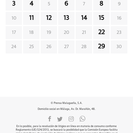
3
4
6
8
5
7
9
11
12
13
14
15
10
16
22
17
18
19
20
21
23
29
24
25
26
27
28
30
© Prensa Malagueña, S.A.
Domicilio social en Málaga, Av. Dr. Marañón, 48.
En lo posible, para la resolución de litigios en línea en materia de consumo conforme
Reglamento (UE) 524/2013, se buscará la posibilidad que la Comisión Europea facilita