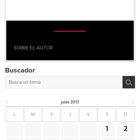
SOBRE EL AUTOR
Buscador
junio
2013
L
M
X
J
V
S
D
1
2