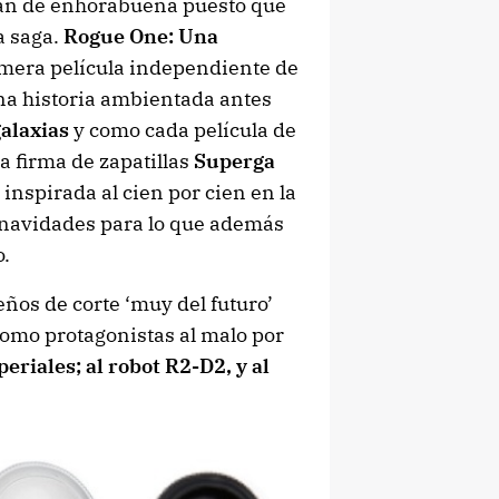
án de enhorabuena puesto que
a saga.
Rogue One: Una
imera película independiente de
na historia ambientada antes
galaxias
y como cada película de
la firma de zapatillas
Superga
 inspirada al cien por cien en la
s navidades para lo que además
o.
eños de corte ‘muy del futuro’
como protagonistas al malo por
eriales; al robot R2-D2, y al