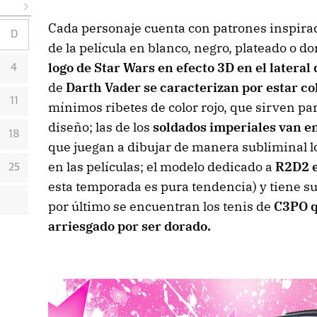
Cada personaje cuenta con patrones inspirad
D
de la película en blanco, negro, plateado o d
logo de Star Wars en efecto 3D en el lateral
4
de
Darth Vader se caracterizan por estar co
11
mínimos ribetes de color rojo, que sirven pa
diseño; las de los
soldados imperiales van en
18
que juegan a dibujar de manera subliminal lo
en las películas; el modelo dedicado a
R2D2 e
25
esta temporada es pura tendencia) y tiene sus 
por último se encuentran los tenis de
C3PO q
arriesgado por ser dorado.