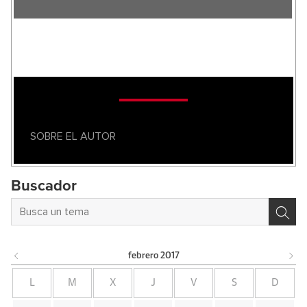
SOBRE EL AUTOR
Buscador
febrero
2017
L
M
X
J
V
S
D