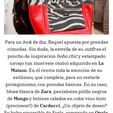
Para un
look
de dia, Raquel apuesta por prendas
cómodas. Sin duda, la estrella de su
outfit
es el
poncho de inspiración
boho chic
y estampado
navajo (un
must
este otoño) adquirido en
La
Maison
. En él centra toda la atención de su
estilismo, que completa, para no restarle
protagonismo, con prendas básicas. En su caso,
blusa blanca de
Zara
, pantalones pitillo negros
de
Mango
y botines calados en color vino tinto
(preciosos!!) de
Carducci
. ¿Un objeto de deseo?
Su bolso reversible de Furla, comprado en
Opalo
,