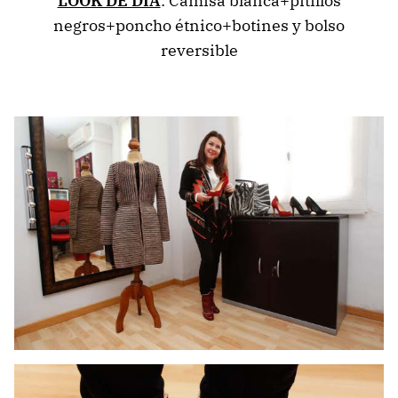
LOOK DE DÍA
: Camisa blanca+pitillos
negros+poncho étnico+botines y bolso
reversible